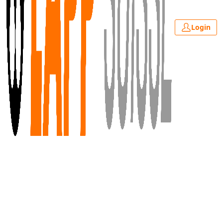
Login