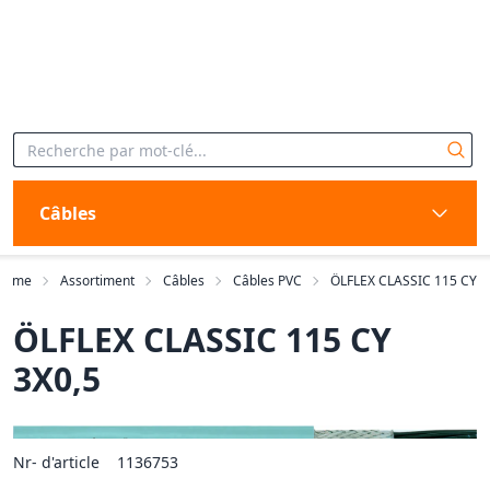
Câbles
Home
Assortiment
Câbles
Câbles PVC
ÖLFLEX CLASSIC 115 CY
ÖLFLEX CLASSIC 115 CY
3X0,5
Nr- d'article
1136753