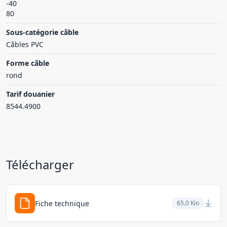
-40
80
Sous-catégorie câble
Câbles PVC
Forme câble
rond
Tarif douanier
8544.4900
Télécharger
Fiche technique
65.0 Kio