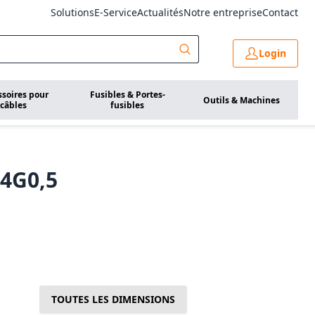
Solutions
E-Service
Actualités
Notre entreprise
Contact
Login
ssoires pour
Fusibles & Portes-
Outils & Machines
câbles
fusibles
 4G0,5
TOUTES LES DIMENSIONS