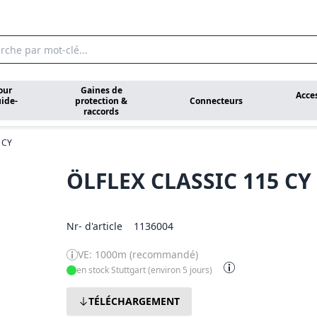
our
Gaines de
Acce
ide-
protection &
Connecteurs
raccords
 CY
ÖLFLEX CLASSIC 115 CY
Nr- d'article
1136004
VE: 1000m (recommandé)
en stock Stuttgart (environ 5 jours)
TÉLÉCHARGEMENT