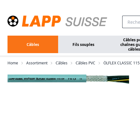
Aller au contenu principal
Câbles p
Câbles
Fils souples
chaînes gu
câbles
Home
Assortiment
Câbles
Câbles PVC
ÖLFLEX CLASSIC 115