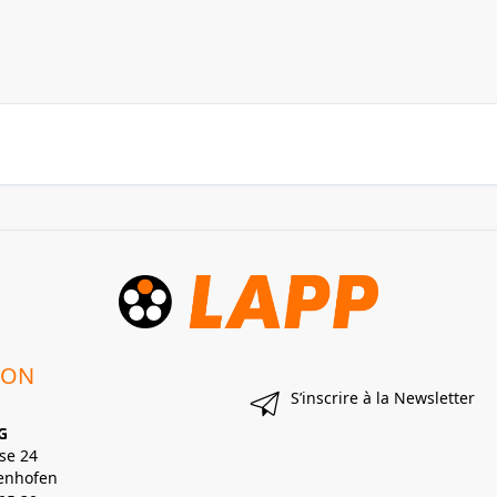
ION
S’inscrire à la Newsletter
G
se 24
enhofen