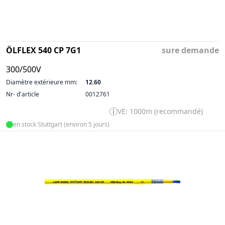
ÖLFLEX 540 CP 7G1
sure demande
300/500V
Diamètre extérieure mm:
12.60
Nr- d'article
0012761
VE: 1000m (recommandé)
en stock Stuttgart (environ 5 jours)