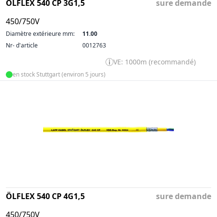
ÖLFLEX 540 CP 3G1,5
sure demande
450/750V
Diamètre extérieure mm:
11.00
Nr- d'article
0012763
VE: 1000m (recommandé)
en stock Stuttgart (environ 5 jours)
ÖLFLEX 540 CP 4G1,5
sure demande
450/750V