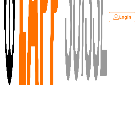
Login