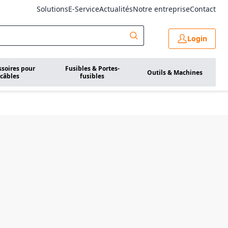
Solutions
E-Service
Actualités
Notre entreprise
Contact
Login
ssoires pour
Fusibles & Portes-
Outils & Machines
câbles
fusibles