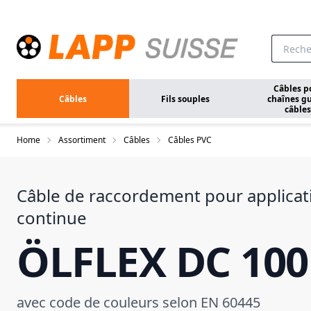
Aller au contenu principal
Câbles p
Câbles
Fils souples
chaînes gu
câbles
Home
Assortiment
Câbles
Câbles PVC
Câble de raccordement pour applicat
continue
ÖLFLEX DC 100
avec code de couleurs selon EN 60445