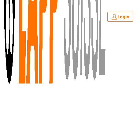
Login