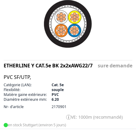
ETHERLINE Y CAT.5e BK 2x2xAWG22/7
sure demande
PVC SF/UTP,
Catégorie (LAN):
Cat. 5e
Flexibilité:
souple
Matière gaine extérieure:
PVC
Diamètre extérieure mm:
6.20
Nr- d'article
2170901
VE: 1000m (recommandé)
en stock Stuttgart (environ 5 jours)