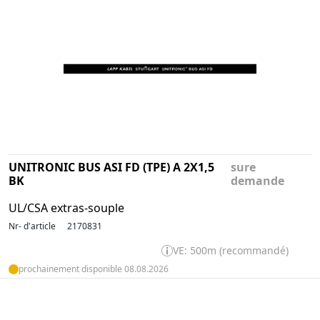
UNITRONIC BUS ASI FD (TPE) A 2X1,5
sure
BK
demande
UL/CSA extras-souple
Nr- d'article
2170831
VE: 500m (recommandé)
prochainement disponible 08.08.2026