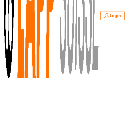
Login