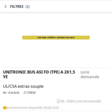
FILTRES
(2)
UNITRONIC BUS ASI FD (TPE) A 2X1,5
sure
YE
demande
UL/CSA extras-souple
Nr- d'article
2170830
VE: 500m (recommandé)
prochainement disponible 08.08.2026