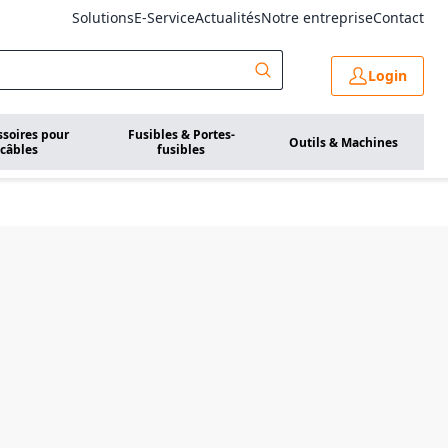
Solutions
E-Service
Actualités
Notre entreprise
Contact
Login
ssoires pour
Fusibles & Portes-
Outils & Machines
câbles
fusibles