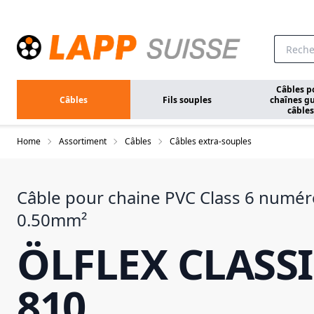
Aller au contenu principal
Câbles p
Câbles
Fils souples
chaînes gu
câbles
Home
Assortiment
Câbles
Câbles extra-souples
Câble pour chaine PVC Class 6 numér
0.50mm²
ÖLFLEX CLASSI
810