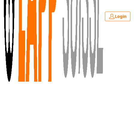
Login