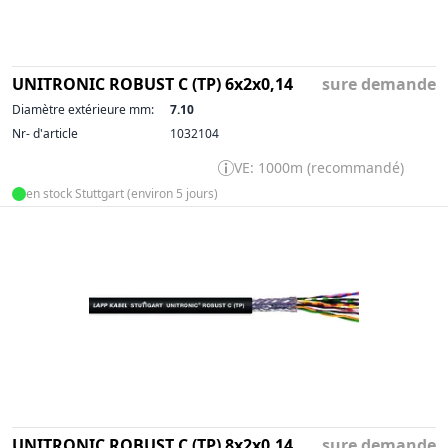
UNITRONIC ROBUST C (TP) 6x2x0,14
sure demande
Diamètre extérieure mm:
7.10
Nr- d'article
1032104
VE: 1000m (recommandé)
en stock Stuttgart (environ 5 jours)
UNITRONIC ROBUST C (TP) 8x2x0,14
sure demande