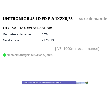
UNITRONIC BUS LD FD P A 1X2X0,25
sure demande
UL/CSA CMX extras-souple
Diamètre extérieure mm:
6.20
Nr- d'article
2170813
VE: 1000m (recommandé)
en stock Stuttgart (environ 5 jours)