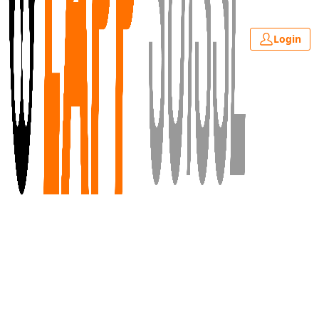
Login