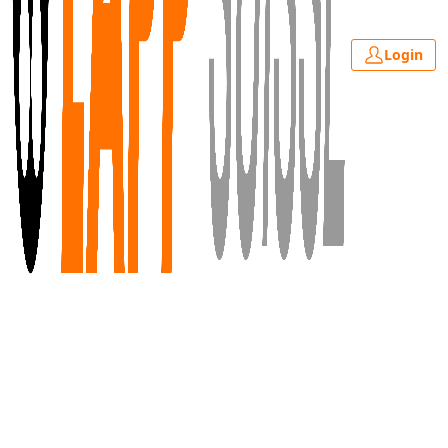
Login