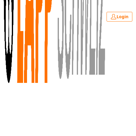
Login