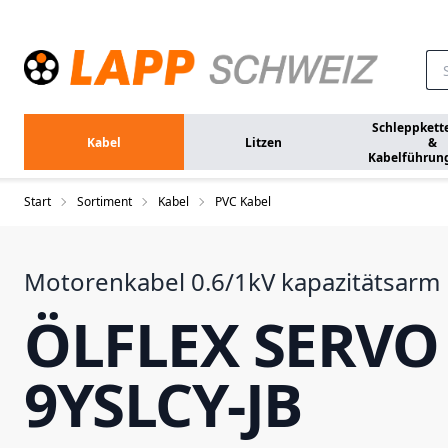
Zum Hauptinhalt springen
Schleppkett
Kabel
Litzen
&
Kabelführun
Start
Sortiment
Kabel
PVC Kabel
Motorenkabel 0.6/1kV kapazitätsarm
ÖLFLEX SERVO
9YSLCY-JB