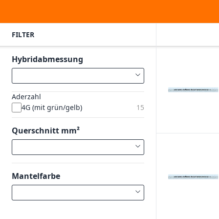
FILTER
Hybridabmessung
Aderzahl
4G (mit grün/gelb)
15
Querschnitt mm²
Mantelfarbe