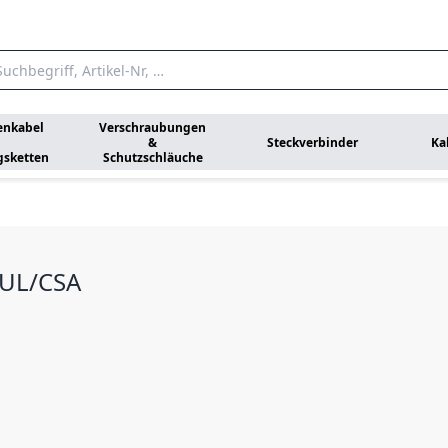
enkabel
Verschraubungen
&
Steckverbinder
Ka
gsketten
Schutzschläuche
 UL/CSA