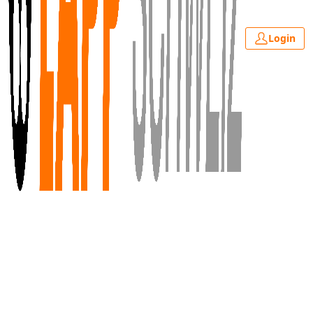
Login