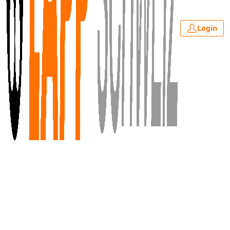
Login