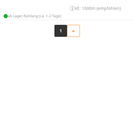
VE: 1000m (empfohlen)
ab Lager Rümlang (ca. 1-2 Tage)
1
»