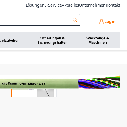
Lösungen
E-Service
Aktuelles
Unternehmen
Kontakt
Login
Sicherungen &
Werkzeuge &
belzubehör
Sicherungshalter
Maschinen