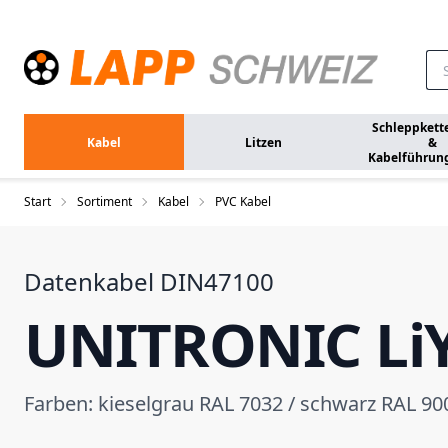
Zum Hauptinhalt springen
Schleppkett
Kabel
Litzen
&
Kabelführun
Start
Sortiment
Kabel
PVC Kabel
Datenkabel DIN47100
UNITRONIC Li
Farben: kieselgrau RAL 7032 / schwarz RAL 90