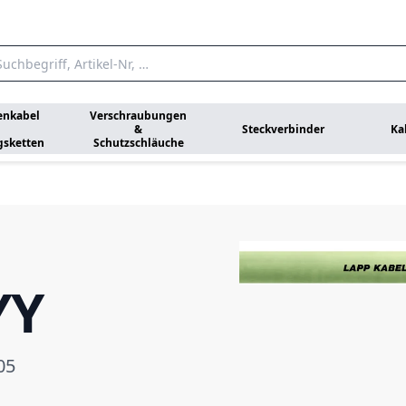
enkabel
Verschraubungen
&
Steckverbinder
Ka
gsketten
Schutzschläuche
YY
05