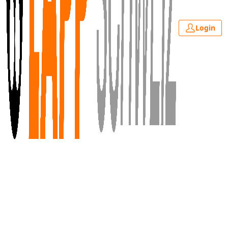
Login