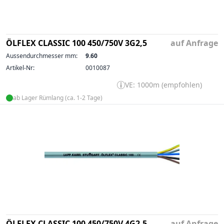
ÖLFLEX CLASSIC 100 450/750V 3G2,5
auf Anfrage
Aussendurchmesser mm:
9.60
Artikel-Nr:
0010087
VE: 1000m (empfohlen)
ab Lager Rümlang (ca. 1-2 Tage)
ÖLFLEX CLASSIC 100 450/750V 4G2,5
auf Anfrage