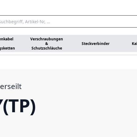
enkabel
Verschraubungen
&
Steckverbinder
Ka
gsketten
Schutzschläuche
erseilt
(TP)