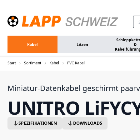
Zum Hauptinhalt springen
Schleppkett
Kabel
Litzen
&
Kabelführun
Start
Sortiment
Kabel
PVC Kabel
Miniatur-Datenkabel geschirmt paarv
UNITRO LiFYCY
SPEZIFIKATIONEN
DOWNLOADS