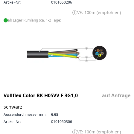
Artikel-Nr:
0101050206
VE: 100m (empfohlen)
ab Lager Rümlang (ca. 1-2 Tage)
Vollflex-Color BK H05VV-F 3G1,0
auf Anfrage
schwarz
Aussendurchmesser mm:
6.65
Artikel-Nr:
0101050306
VE: 100m (empfohlen)