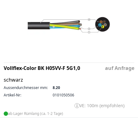
Vollflex-Color BK H05VV-F 5G1,0
auf Anfrage
schwarz
Aussendurchmesser mm:
8.20
Artikel-Nr:
0101050506
VE: 100m (empfohlen)
ab Lager Rümlang (ca. 1-2 Tage)