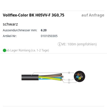
Vollflex-Color BK H05VV-F 3G0,75
auf Anfrage
schwarz
Aussendurchmesser mm:
6.20
Artikel-Nr:
0101050305
VE: 100m (empfohlen)
ab Lager Rümlang (ca. 1-2 Tage)