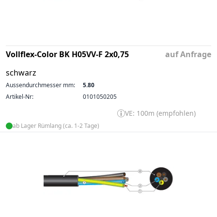
Vollflex-Color BK H05VV-F 2x0,75
auf Anfrage
schwarz
Aussendurchmesser mm:
5.80
Artikel-Nr:
0101050205
VE: 100m (empfohlen)
ab Lager Rümlang (ca. 1-2 Tage)