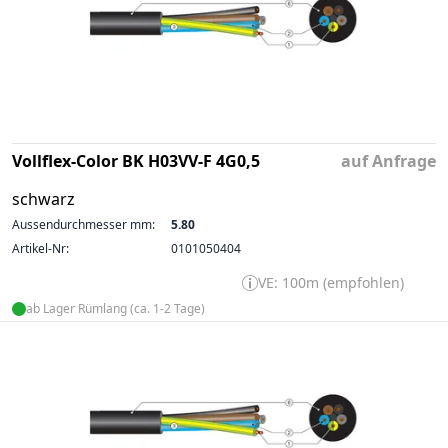
Vollflex-Color BK H03VV-F 4G0,5
auf Anfrage
schwarz
Aussendurchmesser mm:
5.80
Artikel-Nr:
0101050404
VE: 100m (empfohlen)
ab Lager Rümlang (ca. 1-2 Tage)