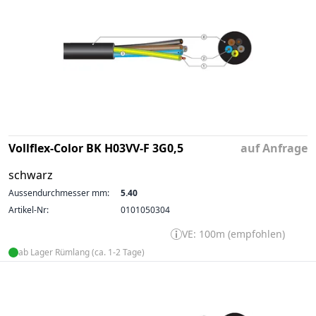
Vollflex-Color BK H03VV-F 3G0,5
auf Anfrage
schwarz
Aussendurchmesser mm:
5.40
Artikel-Nr:
0101050304
VE: 100m (empfohlen)
ab Lager Rümlang (ca. 1-2 Tage)