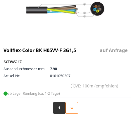
Vollflex-Color BK H05VV-F 3G1,5
auf Anfrage
schwarz
Aussendurchmesser mm:
7.90
Artikel-Nr:
0101050307
VE: 100m (empfohlen)
ab Lager Rümlang (ca. 1-2 Tage)
1
»