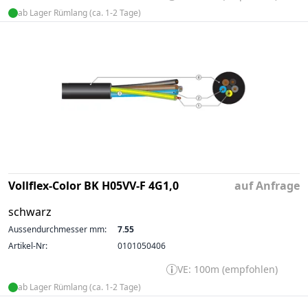
ab Lager Rümlang (ca. 1-2 Tage)
Vollflex-Color BK H05VV-F 4G1,0
auf Anfrage
schwarz
Aussendurchmesser mm:
7.55
Artikel-Nr:
0101050406
VE: 100m (empfohlen)
ab Lager Rümlang (ca. 1-2 Tage)