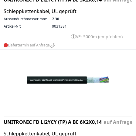
Schleppkettenkabel, UL geprüft
Aussendurchmesser mm:
7.30
Artikel-Nr:
0031381
VE: 5000m (empfohlen)
Liefertermin auf Anfrage
UNITRONIC FD Li2YCY (TP) A BE 6X2X0,14
auf Anfrage
Schleppkettenkabel, UL geprüft