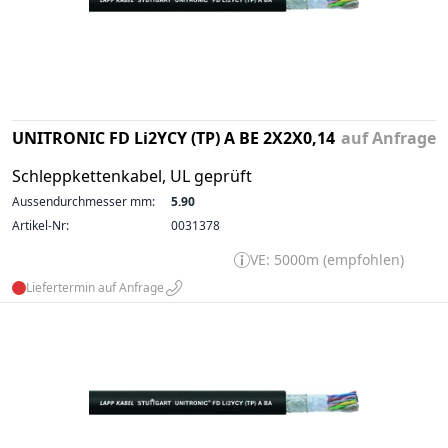
UNITRONIC FD Li2YCY (TP) A BE 2X2X0,14
auf Anfrage
Schleppkettenkabel, UL geprüft
Aussendurchmesser mm:
5.90
Artikel-Nr:
0031378
VE: 5000m (empfohlen)
Liefertermin auf Anfrage