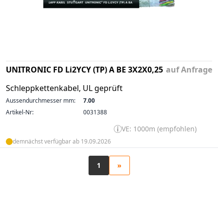
UNITRONIC FD Li2YCY (TP) A BE 3X2X0,25
auf Anfrage
Schleppkettenkabel, UL geprüft
Aussendurchmesser mm:
7.00
Artikel-Nr:
0031388
VE: 1000m (empfohlen)
demnächst verfügbar ab 19.09.2026
1
»