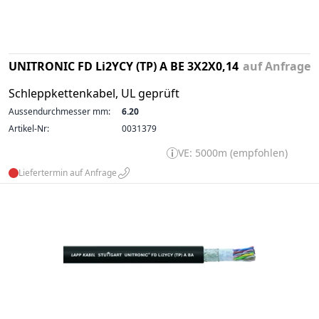
UNITRONIC FD Li2YCY (TP) A BE 3X2X0,14
auf Anfrage
Schleppkettenkabel, UL geprüft
Aussendurchmesser mm:
6.20
Artikel-Nr:
0031379
VE: 5000m (empfohlen)
Liefertermin auf Anfrage