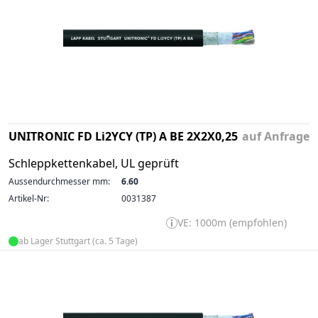
UNITRONIC FD Li2YCY (TP) A BE 2X2X0,25
auf Anfrage
Schleppkettenkabel, UL geprüft
Aussendurchmesser mm:
6.60
Artikel-Nr:
0031387
VE: 1000m (empfohlen)
ab Lager Stuttgart (ca. 5 Tage)