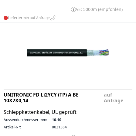
VE: 5000m (empfohlen)
Liefertermin auf Anfrage
UNITRONIC FD Li2YCY (TP) A BE
auf
10X2X0,14
Anfrage
Schleppkettenkabel, UL geprüft
Aussendurchmesser mm:
10.10
Artikel-Nr:
0031384