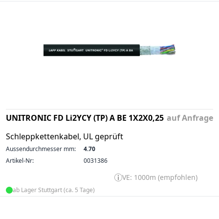
UNITRONIC FD Li2YCY (TP) A BE 1X2X0,25
auf Anfrage
Schleppkettenkabel, UL geprüft
Aussendurchmesser mm:
4.70
Artikel-Nr:
0031386
VE: 1000m (empfohlen)
ab Lager Stuttgart (ca. 5 Tage)