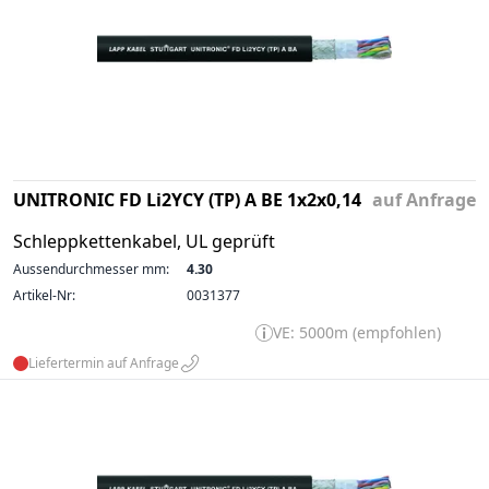
UNITRONIC FD Li2YCY (TP) A BE 1x2x0,14
auf Anfrage
Schleppkettenkabel, UL geprüft
Aussendurchmesser mm:
4.30
Artikel-Nr:
0031377
VE: 5000m (empfohlen)
Liefertermin auf Anfrage