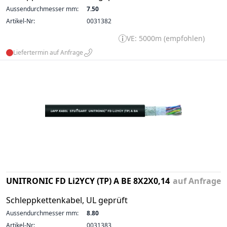
Aussendurchmesser mm:
7.50
Artikel-Nr:
0031382
VE: 5000m (empfohlen)
Liefertermin auf Anfrage
UNITRONIC FD Li2YCY (TP) A BE 8X2X0,14
auf Anfrage
Schleppkettenkabel, UL geprüft
Aussendurchmesser mm:
8.80
Artikel-Nr:
0031383