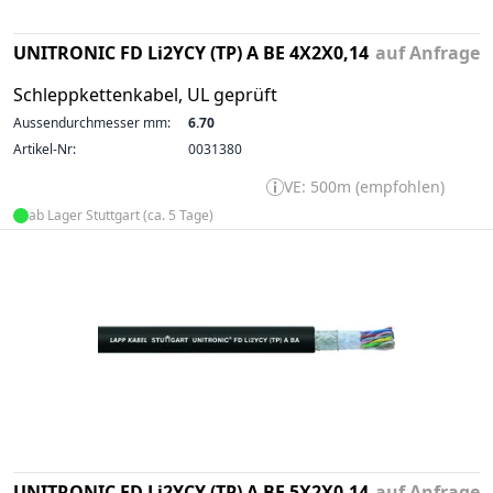
UNITRONIC FD Li2YCY (TP) A BE 4X2X0,14
auf Anfrage
Schleppkettenkabel, UL geprüft
Aussendurchmesser mm:
6.70
Artikel-Nr:
0031380
VE: 500m (empfohlen)
ab Lager Stuttgart (ca. 5 Tage)
UNITRONIC FD Li2YCY (TP) A BE 5X2X0,14
auf Anfrage