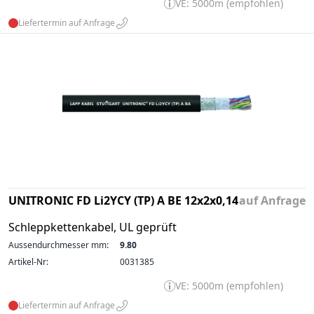
VE: 5000m (empfohlen)
Liefertermin auf Anfrage
UNITRONIC FD Li2YCY (TP) A BE 12x2x0,14
auf Anfrage
Schleppkettenkabel, UL geprüft
Aussendurchmesser mm:
9.80
Artikel-Nr:
0031385
VE: 5000m (empfohlen)
Liefertermin auf Anfrage