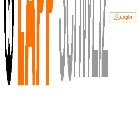
Login