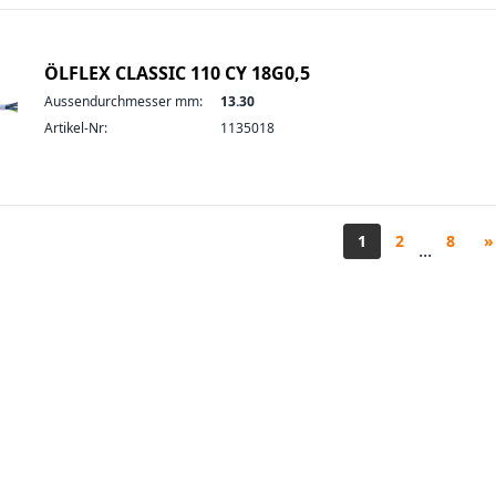
ÖLFLEX CLASSIC 110 CY 18G0,5
Aussendurchmesser mm:
13.30
Artikel-Nr:
1135018
1
2
8
»
...