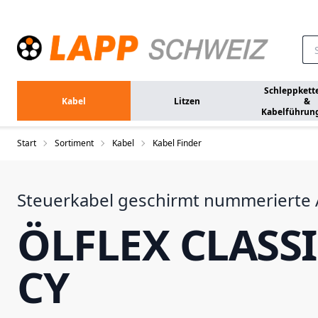
Zum Hauptinhalt springen
Schleppkett
Kabel
Litzen
&
Kabelführun
Start
Sortiment
Kabel
Kabel Finder
Steuerkabel geschirmt nummerierte
ÖLFLEX CLASSI
CY