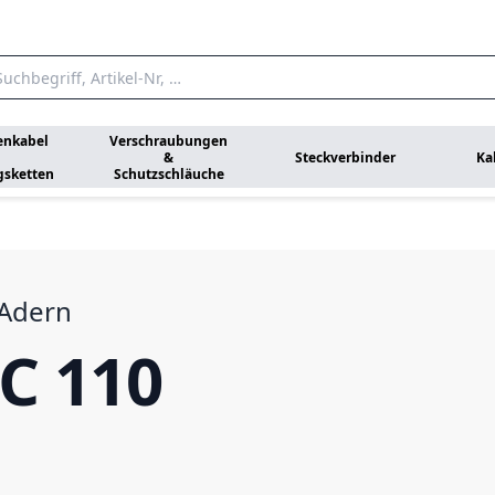
enkabel
Verschraubungen
&
Steckverbinder
Ka
gsketten
Schutzschläuche
 Adern
C 110