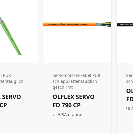
l PUR
Servomotorenkabel PUR
Ser
ttentauglich
schleppkettentauglich
sch
geschirmt
Ö
 SERVO
ÖLFLEX SERVO
FD
 CP
FD 796 CP
UL/
UL/CSA orange