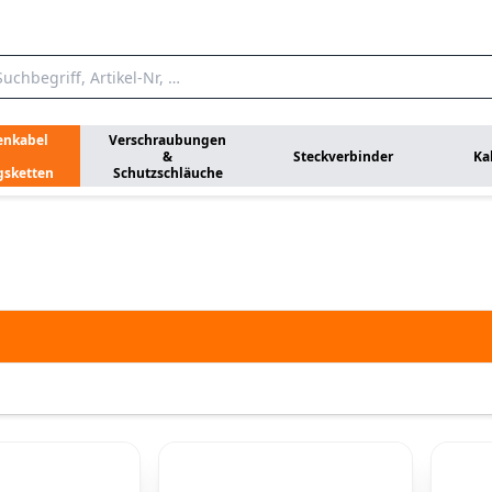
enkabel
Verschraubungen
&
Steckverbinder
Ka
gsketten
Schutzschläuche