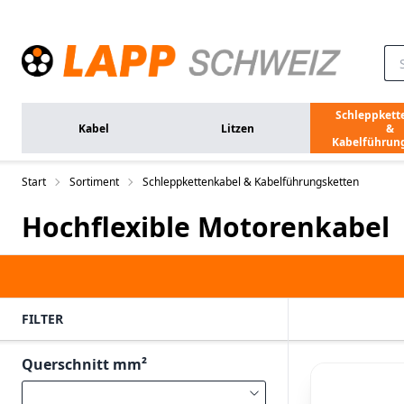
Zum Hauptinhalt springen
Schleppkett
Kabel
Litzen
&
Kabelführun
Start
Sortiment
Schleppkettenkabel & Kabelführungsketten
Hochflexible Motorenkabel
FILTER
Querschnitt mm²