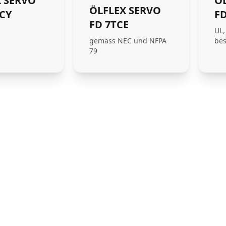
 SERVO
Ö
ÖLFLEX SERVO
 CY
F
FD 7TCE
UL,
gemäss NEC und NFPA
bes
79