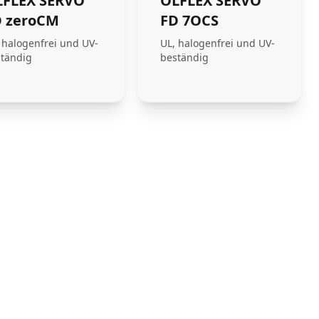
LFLEX SERVO
ÖLFLEX SERVO
D zeroCM
FD 7OCS
 halogenfrei und UV-
UL, halogenfrei und UV-
tändig
beständig