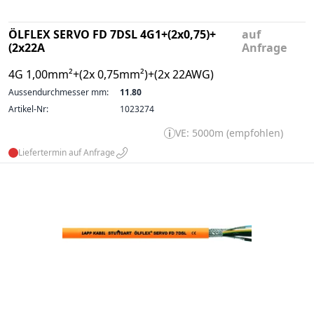
ÖLFLEX SERVO FD 7DSL 4G1+(2x0,75)+
auf
(2x22A
Anfrage
4G 1,00mm²+(2x 0,75mm²)+(2x 22AWG)
Aussendurchmesser mm:
11.80
Artikel-Nr:
1023274
VE: 5000m (empfohlen)
Liefertermin auf Anfrage