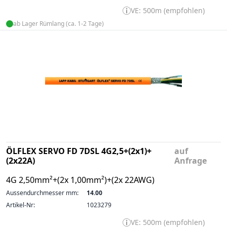
VE: 500m (empfohlen)
ab Lager Rümlang (ca. 1-2 Tage)
ÖLFLEX SERVO FD 7DSL 4G2,5+(2x1)+
auf
(2x22A)
Anfrage
4G 2,50mm²+(2x 1,00mm²)+(2x 22AWG)
Aussendurchmesser mm:
14.00
Artikel-Nr:
1023279
VE: 500m (empfohlen)