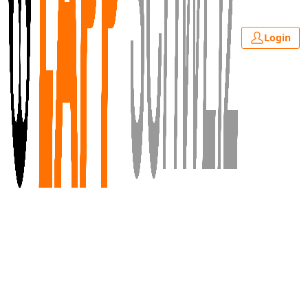
Login