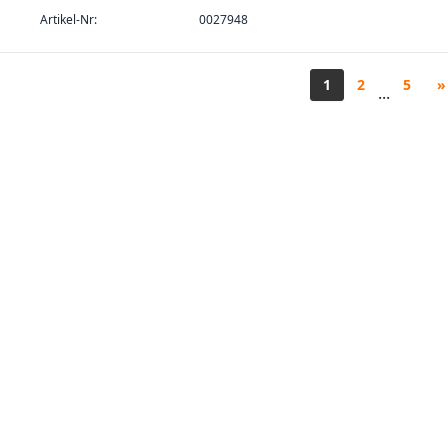
Artikel-Nr:
0027948
1
2
5
»
...