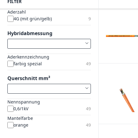
FILTER
Aderzahl
4G (mit grün/gelb)
9
Hybridabmessung
Aderkennzeichnung
farbig spezial
49
Querschnitt mm²
Nennspannung
0,6/1kV
49
Mantelfarbe
orange
49