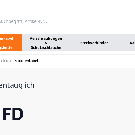
enkabel
Verschraubungen
&
Steckverbinder
Ka
gsketten
Schutzschläuche
flexible Motorenkabel
entauglich
 FD