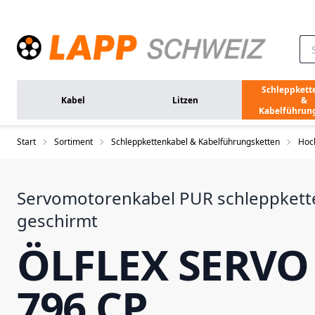
Zum Hauptinhalt springen
Schleppkett
Kabel
Litzen
&
Kabelführun
Start
Sortiment
Schleppkettenkabel & Kabelführungsketten
Hoch
Servomotorenkabel PUR schleppkett
geschirmt
ÖLFLEX SERVO
796 CP