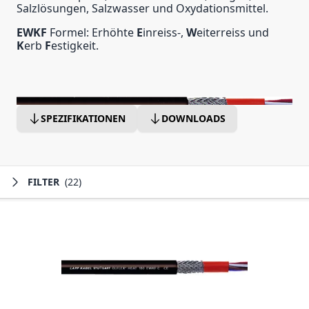
Salzlösungen, Salzwasser und Oxydationsmittel.
EWKF
Formel: Erhöhte
E
inreiss-,
W
eiterreiss und
K
erb
F
estigkeit.
SPEZIFIKATIONEN
DOWNLOADS
FILTER
(22)