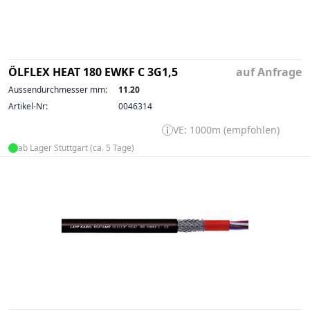
ÖLFLEX HEAT 180 EWKF C 3G1,5
auf Anfrage
Aussendurchmesser mm:
11.20
Artikel-Nr:
0046314
VE: 1000m (empfohlen)
ab Lager Stuttgart (ca. 5 Tage)