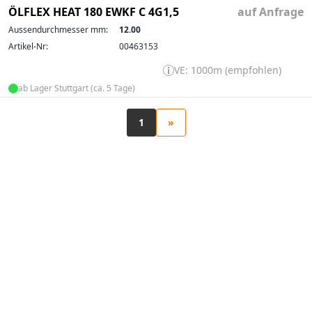
ÖLFLEX HEAT 180 EWKF C 4G1,5
auf Anfrage
Aussendurchmesser mm:
12.00
Artikel-Nr:
00463153
VE: 1000m (empfohlen)
ab Lager Stuttgart (ca. 5 Tage)
1
»