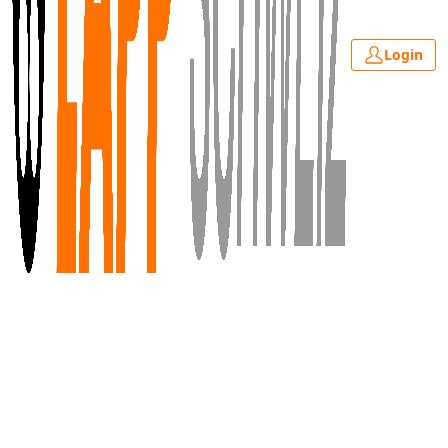
Login