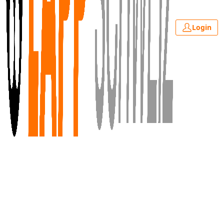
Login