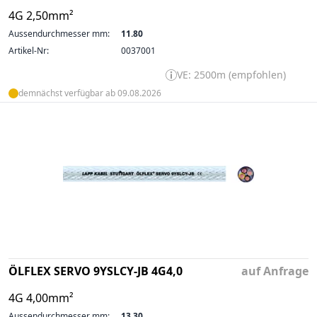
4G 2,50mm²
Aussendurchmesser mm:
11.80
Artikel-Nr:
0037001
VE: 2500m (empfohlen)
demnächst verfügbar ab 09.08.2026
ÖLFLEX SERVO 9YSLCY-JB 4G4,0
auf Anfrage
4G 4,00mm²
Aussendurchmesser mm:
13.30