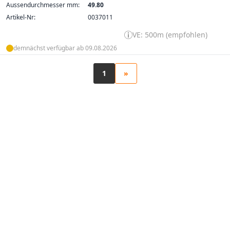
Aussendurchmesser mm:
49.80
Artikel-Nr:
0037011
VE: 500m (empfohlen)
demnächst verfügbar ab 09.08.2026
1
»