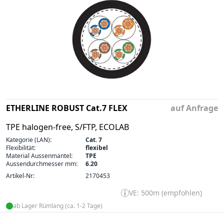
ETHERLINE ROBUST Cat.7 FLEX
auf Anfrage
TPE halogen-free, S/FTP, ECOLAB
Kategorie (LAN):
Cat. 7
Flexibilität:
flexibel
Material Aussenmantel:
TPE
Aussendurchmesser mm:
6.20
Artikel-Nr:
2170453
VE: 500m (empfohlen)
ab Lager Rümlang (ca. 1-2 Tage)