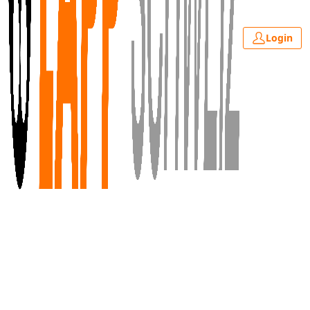
Login