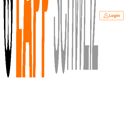
Login