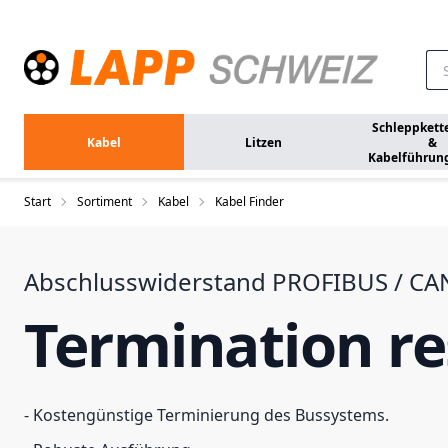
Zum Hauptinhalt springen
Schleppkett
Kabel
Litzen
&
Kabelführun
Start
Sortiment
Kabel
Kabel Finder
Abschlusswiderstand PROFIBUS / C
Termination re
- Kostengünstige Terminierung des Bussystems.