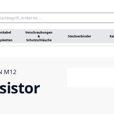
enkabel
Verschraubungen
&
Steckverbinder
Ka
gsketten
Schutzschläuche
AN M12
sistor