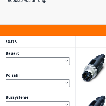
- Robuste Ausführung.
FILTER
Bauart
Polzahl
Bussysteme