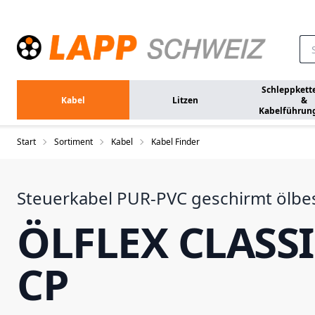
Zum Hauptinhalt springen
Schleppkett
Kabel
Litzen
&
Kabelführun
Start
Sortiment
Kabel
Kabel Finder
Steuerkabel PUR-PVC geschirmt ölbe
ÖLFLEX CLASSI
CP