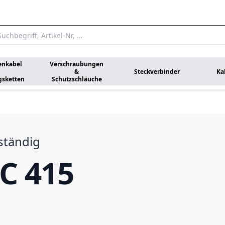
enkabel
Verschraubungen
&
Steckverbinder
Ka
gsketten
Schutzschläuche
ständig
C 415