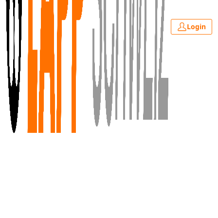
Login