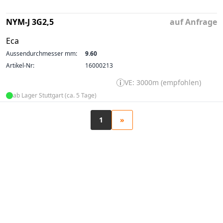
NYM-J 3G2,5
auf Anfrage
Eca
Aussendurchmesser mm:
9.60
Artikel-Nr:
16000213
VE: 3000m (empfohlen)
ab Lager Stuttgart (ca. 5 Tage)
1
»