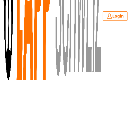
Login