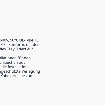
, 600V, 90°C UL-Type TC
 CE –konform, mit der
ex Tray II darf auf
llationen für den
Schläuchen oder
ie Installation
ungeschützte Verlegung
 Kabelpritsche zum