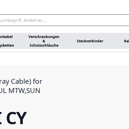
enkabel
Verschraubungen
&
Steckverbinder
Ka
gsketten
Schutzschläuche
ay Cable) for
, UL MTW,SUN
I CY