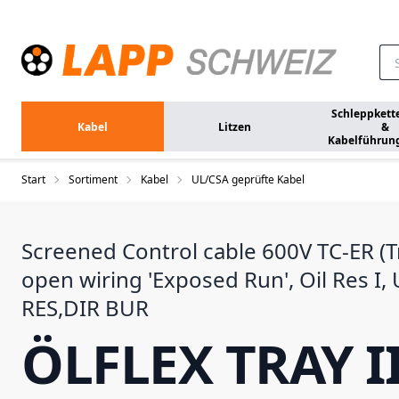
Zum Hauptinhalt springen
Schleppkett
Kabel
Litzen
&
Kabelführun
Start
Sortiment
Kabel
UL/CSA geprüfte Kabel
Screened Control cable 600V TC-ER (Tr
open wiring 'Exposed Run', Oil Res I
RES,DIR BUR
ÖLFLEX TRAY I