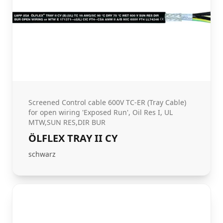
Screened Control cable 600V TC-ER (Tray Cable)
for open wiring 'Exposed Run', Oil Res I, UL
MTW,SUN RES,DIR BUR
ÖLFLEX TRAY II CY
schwarz