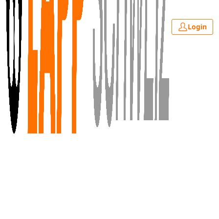
Login