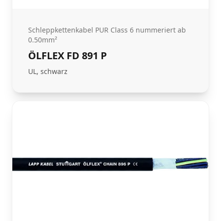
Schleppkettenkabel PUR Class 6 nummeriert ab
0.50mm²
ÖLFLEX FD 891 P
UL, schwarz