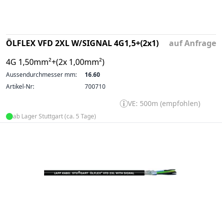
ÖLFLEX VFD 2XL W/SIGNAL 4G1,5+(2x1)
auf Anfrage
4G 1,50mm²+(2x 1,00mm²)
Aussendurchmesser mm:
16.60
Artikel-Nr:
700710
VE: 500m (empfohlen)
ab Lager Stuttgart (ca. 5 Tage)