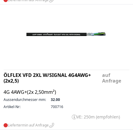
ÖLFLEX VFD 2XL W/SIGNAL 4G4AWG+
auf
(2x2,5)
Anfrage
4G 4AWG+(2x 2,50mm²)
Aussendurchmesser mm:
32.00
Artikel-Nr:
700716
VE: 250m (empfohlen)
Liefertermin auf Anfrage