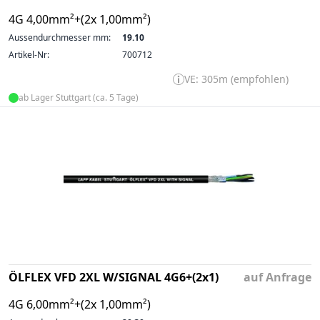
4G 4,00mm²+(2x 1,00mm²)
Aussendurchmesser mm:
19.10
Artikel-Nr:
700712
VE: 305m (empfohlen)
ab Lager Stuttgart (ca. 5 Tage)
ÖLFLEX VFD 2XL W/SIGNAL 4G6+(2x1)
auf Anfrage
4G 6,00mm²+(2x 1,00mm²)