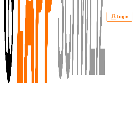
Login