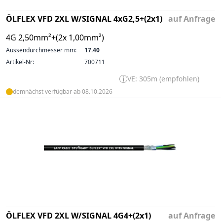
ÖLFLEX VFD 2XL W/SIGNAL 4xG2,5+(2x1)
auf Anfrage
4G 2,50mm²+(2x 1,00mm²)
Aussendurchmesser mm:
17.40
Artikel-Nr:
700711
VE: 305m (empfohlen)
demnächst verfügbar ab 08.10.2026
ÖLFLEX VFD 2XL W/SIGNAL 4G4+(2x1)
auf Anfrage