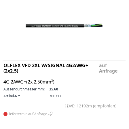
ÖLFLEX VFD 2XL W/SIGNAL 4G2AWG+
auf
(2x2,5)
Anfrage
4G 2AWG+(2x 2,50mm²)
Aussendurchmesser mm:
35.60
Artikel-Nr:
700717
VE: 12192m (empfohlen)
Liefertermin auf Anfrage