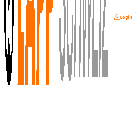
Login