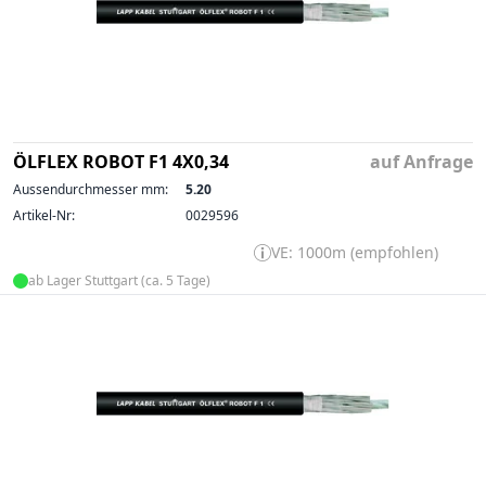
ÖLFLEX ROBOT F1 4X0,34
auf Anfrage
Aussendurchmesser mm:
5.20
Artikel-Nr:
0029596
VE: 1000m (empfohlen)
ab Lager Stuttgart (ca. 5 Tage)