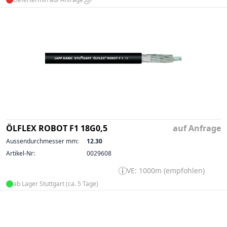
ÖLFLEX ROBOT F1 18G0,5
auf Anfrage
Aussendurchmesser mm:
12.30
Artikel-Nr:
0029608
VE: 1000m (empfohlen)
ab Lager Stuttgart (ca. 5 Tage)