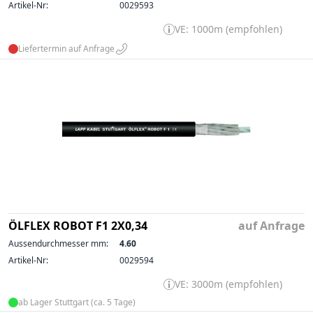
Artikel-Nr:
0029593
VE: 1000m (empfohlen)
Liefertermin auf Anfrage
ÖLFLEX ROBOT F1 2X0,34
auf Anfrage
Aussendurchmesser mm:
4.60
Artikel-Nr:
0029594
VE: 3000m (empfohlen)
ab Lager Stuttgart (ca. 5 Tage)