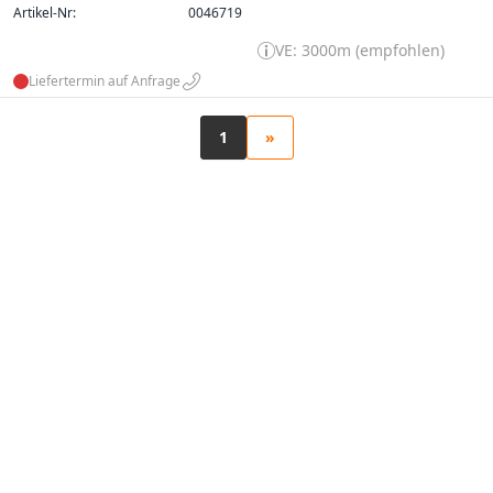
Artikel-Nr:
0046719
VE: 3000m (empfohlen)
Liefertermin auf Anfrage
1
»