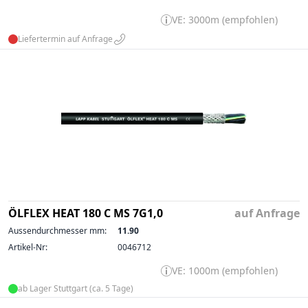
VE: 3000m (empfohlen)
Liefertermin auf Anfrage
ÖLFLEX HEAT 180 C MS 7G1,0
auf Anfrage
Aussendurchmesser mm:
11.90
Artikel-Nr:
0046712
VE: 1000m (empfohlen)
ab Lager Stuttgart (ca. 5 Tage)