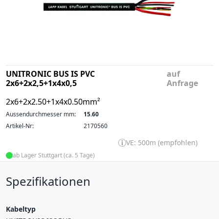
UNITRONIC BUS IS PVC
auf
2x6+2x2,5+1x4x0,5
Anfrage
2x6+2x2.50+1x4x0.50mm²
Aussendurchmesser mm:
15.60
Artikel-Nr:
2170560
VE: 500m (empfohlen)
ab Lager Stuttgart (ca. 5 Tage)
Spezifikationen
Kabeltyp