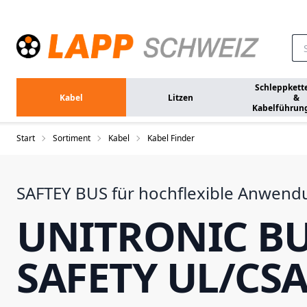
Zum Hauptinhalt springen
Schleppkett
Kabel
Litzen
&
Kabelführun
Start
Sortiment
Kabel
Kabel Finder
SAFTEY BUS für hochflexible Anwen
UNITRONIC B
SAFETY UL/CS