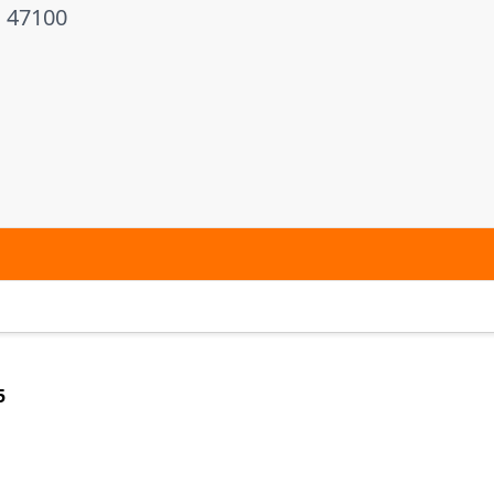
N 47100
5