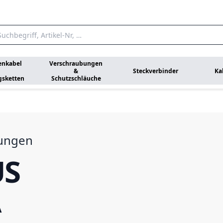
enkabel
Verschraubungen
&
Steckverbinder
Ka
gsketten
Schutzschläuche
dungen
US
A