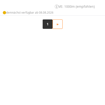
VE: 1000m (empfohlen)
demnächst verfügbar ab 08.08.2026
1
»