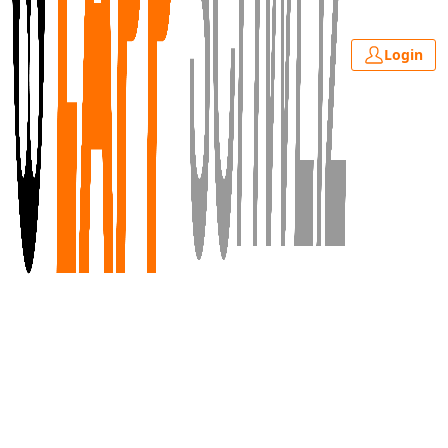
Login