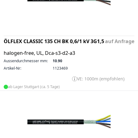
ÖLFLEX CLASSIC 135 CH BK 0,6/1 kV 3G1,5
auf Anfrage
halogen-free, UL, Dca-s3-d2-a3
Aussendurchmesser mm:
10.90
Artikel-Nr:
1123469
VE: 1000m (empfohlen)
ab Lager Stuttgart (ca. 5 Tage)