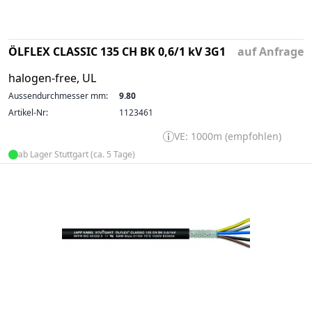
ÖLFLEX CLASSIC 135 CH BK 0,6/1 kV 3G1
auf Anfrage
halogen-free, UL
Aussendurchmesser mm:
9.80
Artikel-Nr:
1123461
VE: 1000m (empfohlen)
ab Lager Stuttgart (ca. 5 Tage)