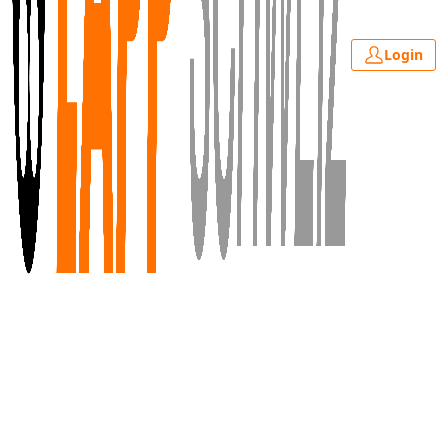
Login