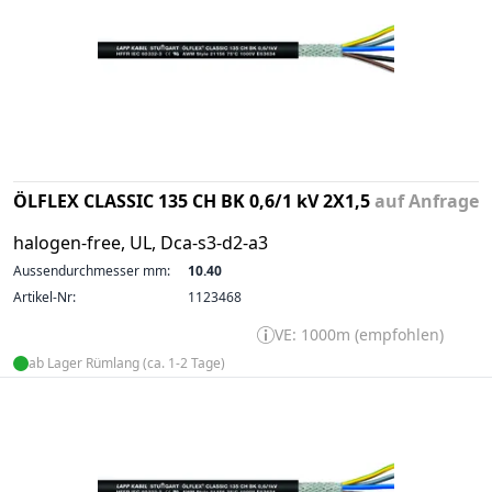
ÖLFLEX CLASSIC 135 CH BK 0,6/1 kV 2X1,5
auf Anfrage
halogen-free, UL, Dca-s3-d2-a3
Aussendurchmesser mm:
10.40
Artikel-Nr:
1123468
VE: 1000m (empfohlen)
ab Lager Rümlang (ca. 1-2 Tage)