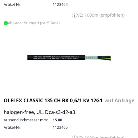
Artikel-Nr:
1123464
VE: 1000m (empfohlen)
ab Lager Stuttgart (ca. 5 Tage)
ÖLFLEX CLASSIC 135 CH BK 0,6/1 kV 12G1
auf Anfrage
halogen-free, UL, Dca-s3-d2-a3
Aussendurchmesser mm:
15.00
Artikel-Nr:
1123465
VE: 1000m (empfohlen)