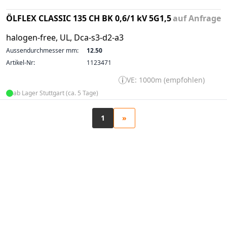
ÖLFLEX CLASSIC 135 CH BK 0,6/1 kV 5G1,5
auf Anfrage
halogen-free, UL, Dca-s3-d2-a3
Aussendurchmesser mm:
12.50
Artikel-Nr:
1123471
VE: 1000m (empfohlen)
ab Lager Stuttgart (ca. 5 Tage)
1
»