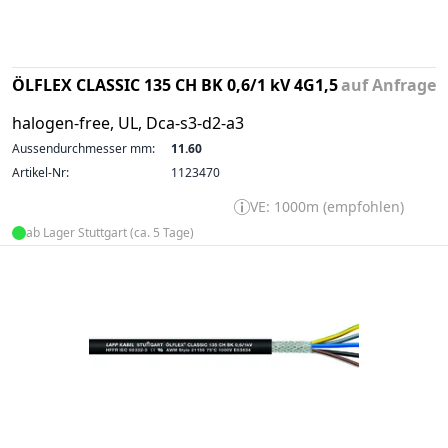
ÖLFLEX CLASSIC 135 CH BK 0,6/1 kV 4G1,5
auf Anfrage
halogen-free, UL, Dca-s3-d2-a3
Aussendurchmesser mm:
11.60
Artikel-Nr:
1123470
VE: 1000m (empfohlen)
ab Lager Stuttgart (ca. 5 Tage)