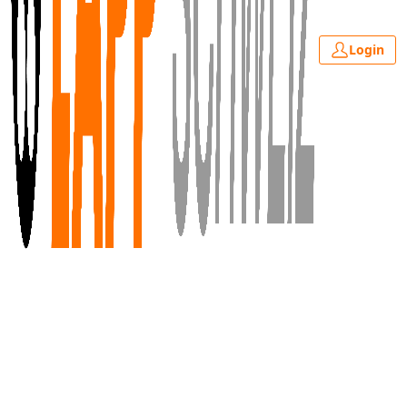
Login