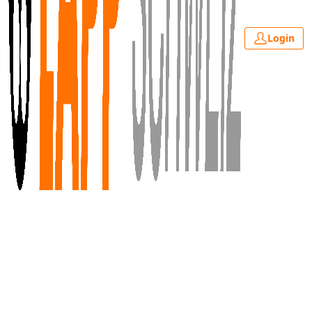
Login