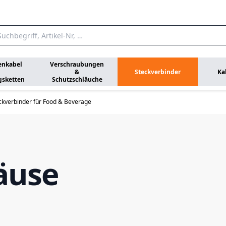
enkabel
Verschraubungen
&
Steckverbinder
Ka
gsketten
Schutzschläuche
ckverbinder für Food & Beverage
äuse