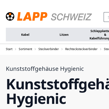
Zum Hauptinhalt springen
Schleppkett
Kabel
Litzen
&
Kabelführun
Start
Sortiment
Steckverbinder
Rechtecksteckverbinder
Ste
Kunststoffgehäuse Hygienic
Kunststoffgeh
Hygienic