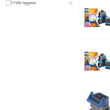
T-TYPE Hygiene
25