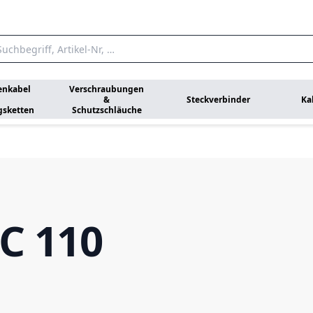
enkabel
Verschraubungen
&
Steckverbinder
Ka
gsketten
Schutzschläuche
C 110