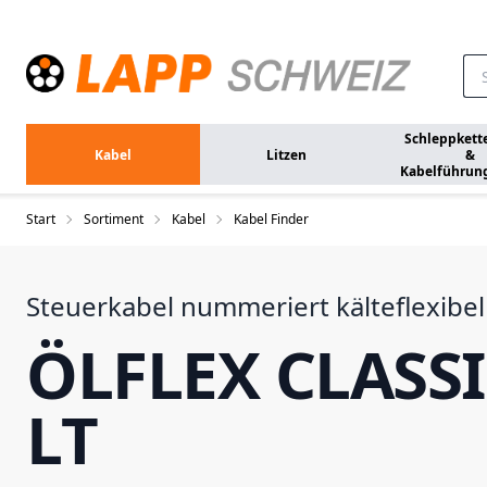
Zum Hauptinhalt springen
Schleppkett
Kabel
Litzen
&
Kabelführun
Start
Sortiment
Kabel
Kabel Finder
Steuerkabel nummeriert kälteflexibel
ÖLFLEX CLASSI
LT