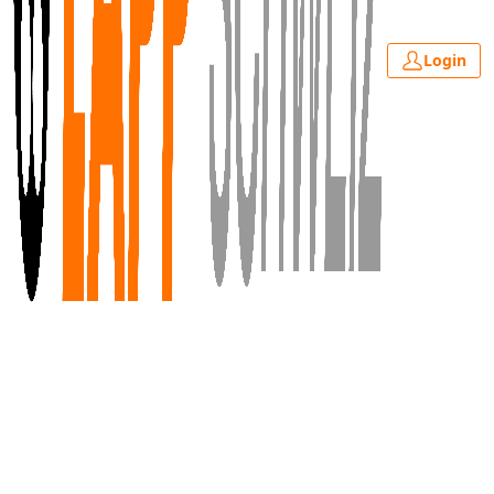
Login