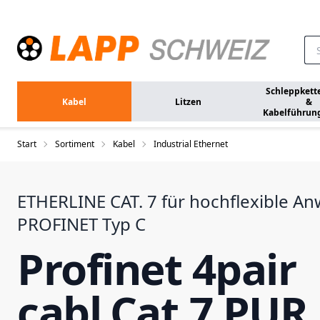
Zum Hauptinhalt springen
Schleppkett
Kabel
Litzen
&
Kabelführun
Start
Sortiment
Kabel
Industrial Ethernet
ETHERLINE CAT. 7 für hochflexible 
PROFINET Typ C
Profinet 4pair
cabl.Cat.7 PUR