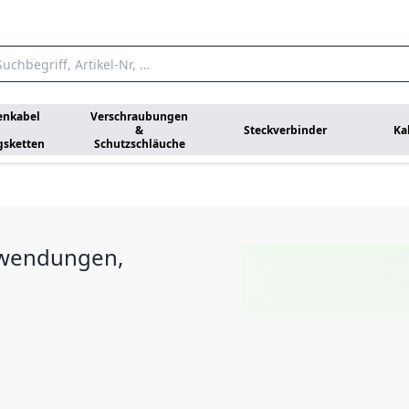
enkabel
Verschraubungen
&
Steckverbinder
Ka
gsketten
Schutzschläuche
Anwendungen,